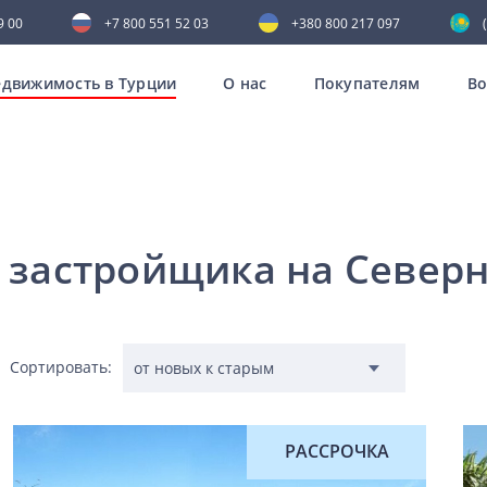
9 00
+7 800 551 52 03
+380 800 217 097
движимость в Турции
О нас
Покупателям
В
 застройщика на Север
Сортировать:
РАССРОЧКА