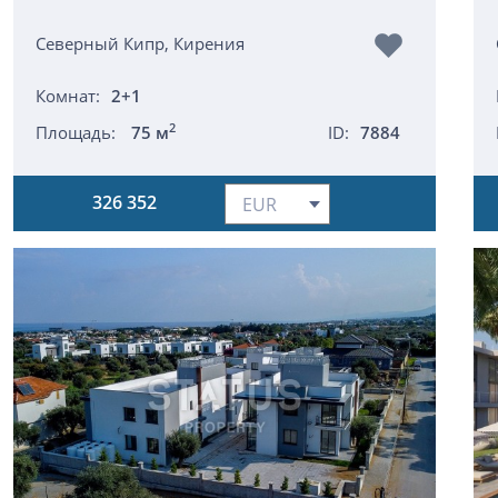
Северный Кипр, Кирения
Комнат:
2+1
2
Площадь:
75 м
ID:
7884
326 352