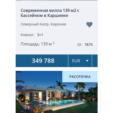
Cовременная вилла 139 м2 c
бассейном в Каршияке
Северный Кипр, Кирения
Комнат:
3+1
2
Площадь:
139 м
ID:
7879
349 788
РАССРОЧКА