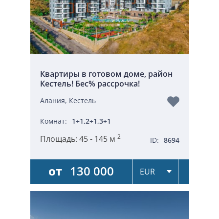
Квартиры в готовом доме, район
Кестель! Бес% рассрочка!
Алания, Кестель
Комнат:
1+1,2+1,3+1
2
Площадь:
45 - 145 м
ID:
8694
от
130 000