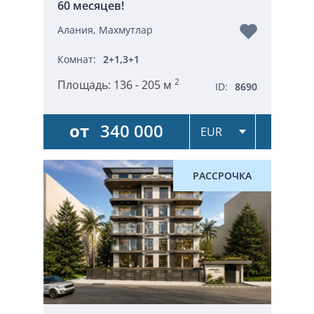
60 месяцев!
Алания, Махмутлар
Комнат:
2+1,3+1
2
Площадь:
136 - 205 м
ID:
8690
от
340 000
РАССРОЧКА