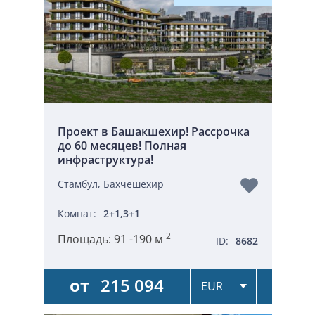
Проект в Башакшехир! Рассрочка
до 60 месяцев! Полная
инфраструктура!
Стамбул, Бахчешехир
Комнат:
2+1,3+1
2
Площадь:
91 -190 м
ID:
8682
от
215 094