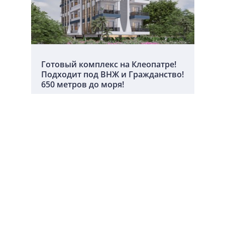
Готовый комплекс на Клеопатре!
Подходит под ВНЖ и Гражданство!
650 метров до моря!
Алания, Центр
Комнат:
2+1
2
Площадь:
61 - 138 м
ID:
8505
от
205 500
РАССРОЧКА