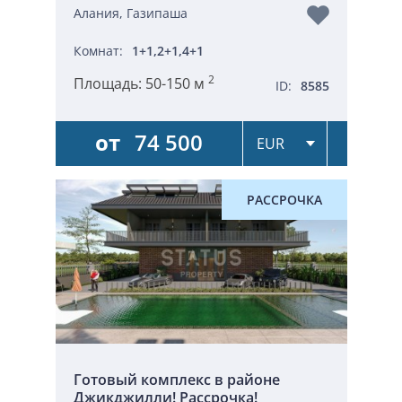
Алания, Газипаша
Комнат:
1+1,2+1,4+1
2
Площадь:
50-150 м
ID:
8585
от
74 500
РАССРОЧКА
Готовый комплекс в районе
Джикджилли! Рассрочка!