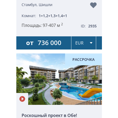
Стамбул, Шишли
Комнат:
1+1,2+1,3+1,4+1
2
Площадь:
97-407 м
ID:
2935
от
736 000
РАССРОЧКА
Роскошный проект в Обе!