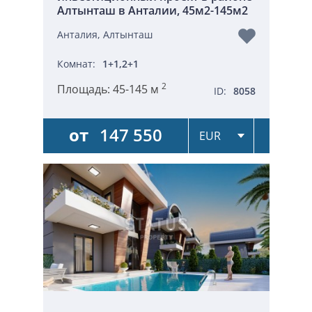
Алтынташ в Анталии, 45м2-145м2
Анталия, Алтынташ
Комнат:
1+1,2+1
2
Площадь:
45-145 м
ID:
8058
от
147 550