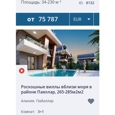
2
Площадь:
34-230 м
ID:
8132
от
75 787
Роскошные виллы вблизи моря в
районе Паяллар, 265-285м2м2
Алания, Пайаллар
Комнат:
3+1