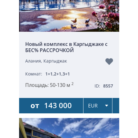
Новый комплекс в Каргыджаке с
БЕС% РАССРОЧКОЙ
Алания, Каргыджак
Комнат:
1+1,2+1,3+1
2
Площадь:
50-130 м
ID:
8557
от
143 000