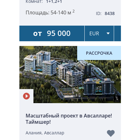
Комнат:
1+1,2+1
2
Площадь:
54-140 м
ID:
8438
от
95 000
РАССРОЧКА
Масштабный проект в Авсалларе!
Таймшер!
Алания, Авсаллар