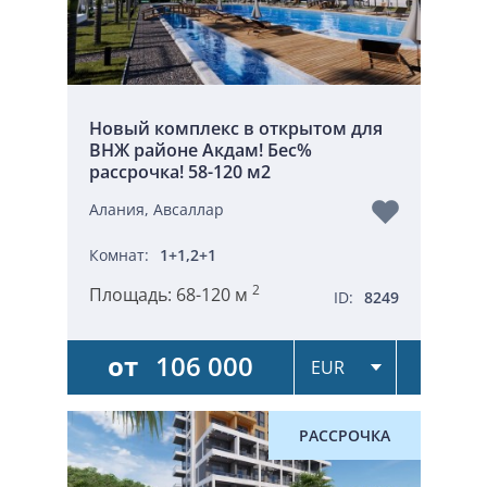
Новый комплекс в открытом для
ВНЖ районе Акдам! Бес%
рассрочка! 58-120 м2
Алания, Авсаллар
Комнат:
1+1,2+1
2
Площадь:
68-120 м
ID:
8249
от
106 000
РАССРОЧКА