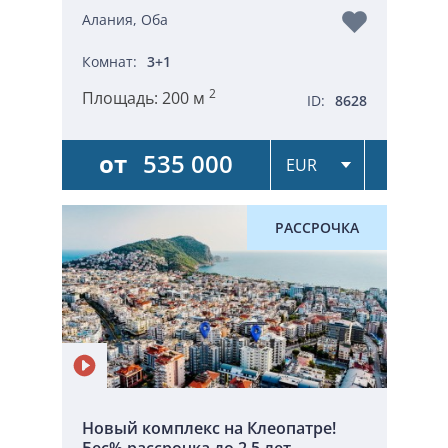
Алания, Оба
Комнат:
3+1
2
Площадь:
200 м
ID:
8628
от
535 000
РАССРОЧКА
Новый комплекс на Клеопатре!
Бес% рассрочка до 2,5 лет