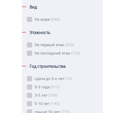
Вид
На море
(348)
Этажность
Не первый этаж
(243)
Не последний этаж
(193)
Год строительства
сдача до 3-х лет
(15)
0-3 года
(315)
3-5 лет
(189)
5-10 лет
(145)
свыше 10 лет
(275)