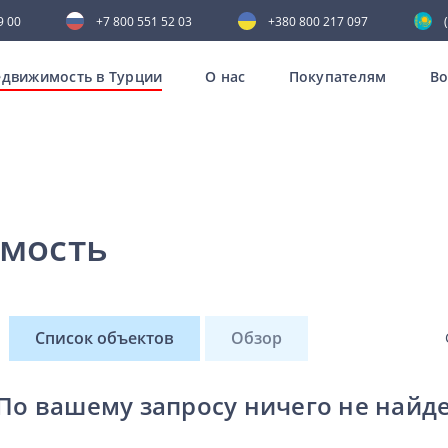
9 00
+7 800 551 52 03
+380 800 217 097
движимость в Турции
О нас
Покупателям
В
мость
Список объектов
Обзор
По вашему запросу ничего не найд