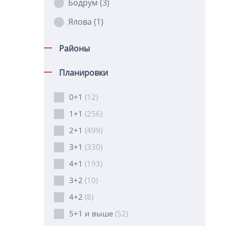
Бодрум
(3)
Ялова
(1)
Районы
Планировки
0+1
(12)
1+1
(256)
2+1
(499)
3+1
(330)
4+1
(193)
3+2
(10)
4+2
(8)
5+1 и выше
(52)