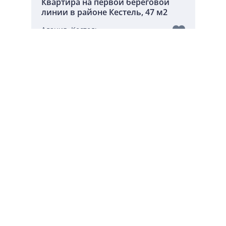
Квартира на первой береговой
линии в районе Кестель, 47 м2
Алания, Кестель
Комнат:
1+1
2
Площадь:
47 м
ID:
8649
151 000
Недорогая недвижимость
в Турции
Часто задаваемые вопросы о покупке