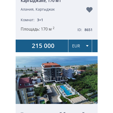
Каргыджаке, 170 м1
Алания, Каргыджак
Комнат:
3+1
2
Площадь:
170 м
ID:
8651
215 000