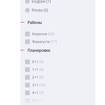
Бодрум
(1)
Ялова
(0)
Районы
Кирения
(26)
Фамагуста
(17)
Планировки
0+1
(5)
1+1
(9)
2+1
(5)
3+1
(19)
4+1
(7)
3+2
(0)