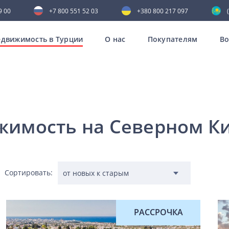
9 00
+7 800 551 52 03
+380 800 217 097
движимость в Турции
О нас
Покупателям
В
жимость на Северном К
Сортировать:
РАССРОЧКА