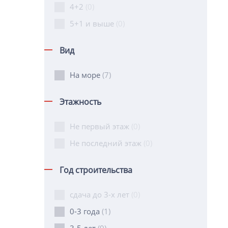
4+2
(0)
5+1 и выше
(0)
Вид
На море
(7)
Этажность
Не первый этаж
(0)
Не последний этаж
(0)
Год строительства
сдача до 3-х лет
(0)
0-3 года
(1)