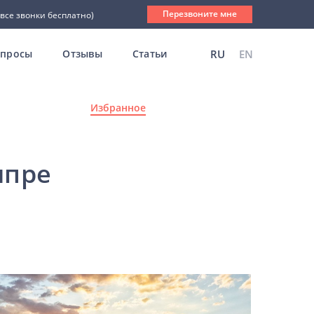
Перезвоните мне
(все звонки бесплатно)
опросы
Отзывы
Статьи
RU
EN
Избранное
ипре