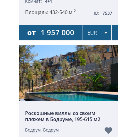
Комнат:
4+1
2
Площадь:
432-540 м
ID:
7537
от
1 957 000
Роскошные виллы со своим
пляжем в Бодруме, 195-615 м2
Бодрум, Бодрум