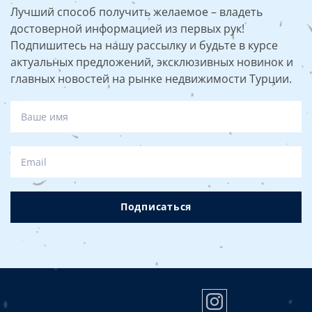
ценам.
обстановка;
Лучший способ получить желаемое – владеть
шаговая доступность к побережью;
достоверной информацией из первых рук!
гарантированное сохранение и приумножение
Подпишитесь на нашу рассылку и будьте в курсе
капитала:
цена
на
недвижимость Турции у моря
постоянно растет;
актуальных предложений, эксклюзивных новинок и
расположение в развитом и обжитом районе
главных новостей на рынке недвижимости Турции.
города и др.
Подписаться