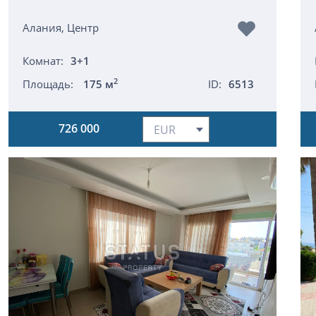
Алания, Центр
Комнат:
3+1
2
Площадь:
175 м
ID:
6513
726 000