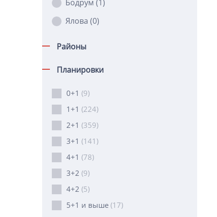
Бодрум
(1)
Ялова
(0)
Районы
Планировки
0+1
(9)
1+1
(224)
2+1
(359)
3+1
(141)
4+1
(78)
3+2
(9)
4+2
(5)
5+1 и выше
(17)