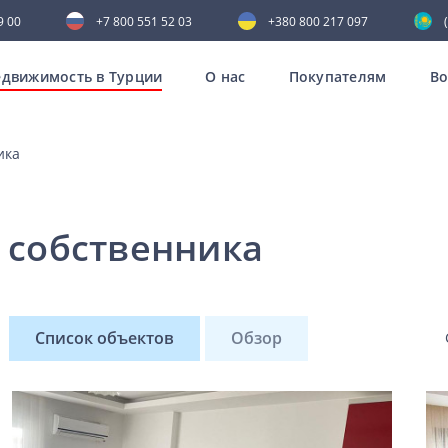
9 00
+7 800 551 52 03
+380 800 217 097
движимость в Турции
О нас
Покупателям
В
ика
 собственника
Список объектов
Обзор