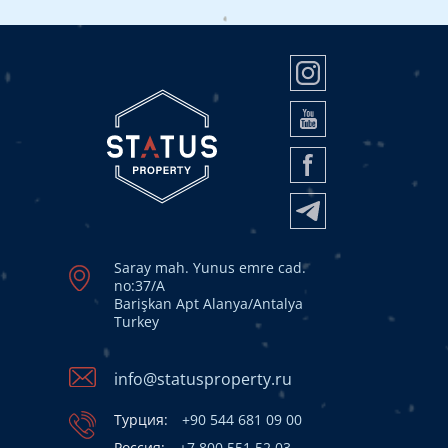
Saray mah. Yunus emre cad.
no:37/A
Barişkan Apt Alanya/Antalya
Turkey
info@statusproperty.ru
Турция:
+90 544 681 09 00
Россия:
+7 800 551 52 03