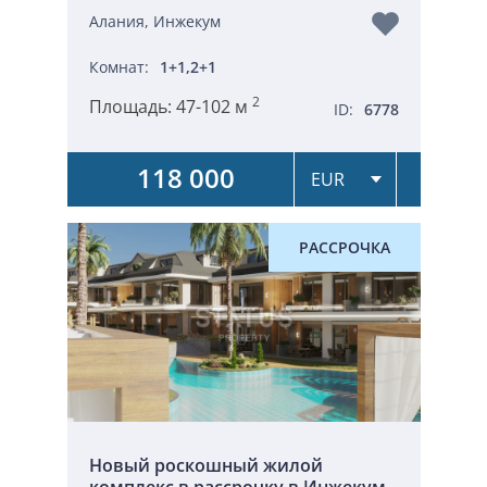
Алания, Инжекум
Комнат:
1+1,2+1
2
Площадь:
47-102 м
ID:
6778
118 000
РАССРОЧКА
Новый роскошный жилой
комплекс в рассрочку в Инжекум,