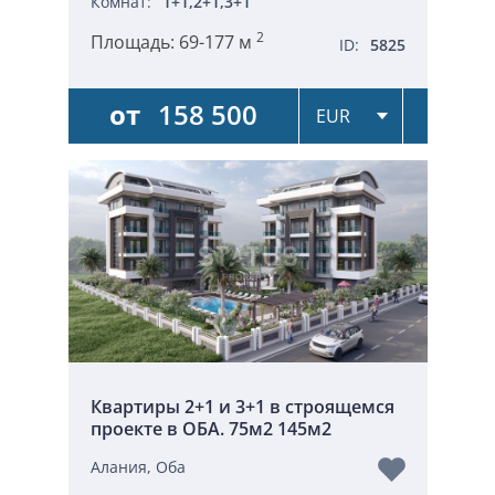
Комнат:
1+1,2+1,3+1
2
Площадь:
69-177 м
ID:
5825
от
158 500
Квартиры 2+1 и 3+1 в строящемся
проекте в ОБА. 75м2 145м2
Алания, Оба