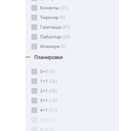
Конаклы
(21)
Тюрклер
(8)
Газипаша
(47)
Пайаллар
(28)
Инжекум
(7)
Планировки
0+1
(1)
1+1
(26)
2+1
(26)
3+1
(15)
4+1
(11)
3+2
(0)
4+2
(0)