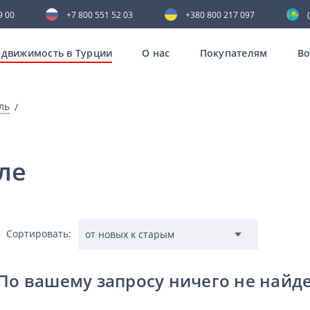
9 00
+7 800 551 52 03
+380 800 217 097
движимость в Турции
О нас
Покупателям
В
ль
ле
Сортировать:
По вашему запросу ничего не найд