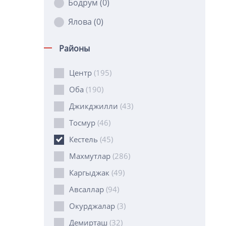
Бодрум
(0)
Ялова
(0)
Районы
Центр
(195)
Оба
(190)
Джикджилли
(43)
Тосмур
(46)
Кестель
(45)
Махмутлар
(286)
Каргыджак
(49)
Авсаллар
(94)
Окурджалар
(3)
Демирташ
(32)