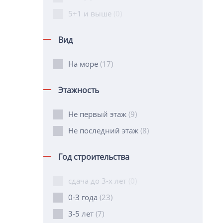
5+1 и выше
(0)
Вид
На море
(17)
Этажность
Не первый этаж
(9)
Не последний этаж
(8)
Год строительства
сдача до 3-х лет
(0)
0-3 года
(23)
3-5 лет
(7)