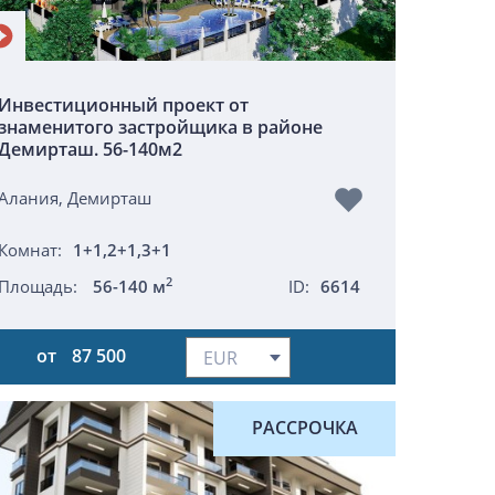
Инвестиционный проект от
знаменитого застройщика в районе
Демирташ. 56-140м2
Алания, Демирташ
Комнат:
1+1,2+1,3+1
2
Площадь:
56-140 м
ID:
6614
от
87 500
РАССРОЧКА