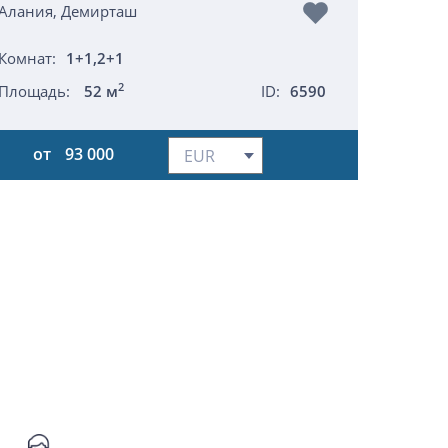
Алания, Демирташ
Комнат:
1+1,2+1
2
Площадь:
52 м
ID:
6590
от
93 000