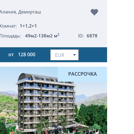
Алания, Демирташ
Комнат:
1+1,2+1
2
Площадь:
49м2-138м2 м
ID:
6878
от
128 000
РАССРОЧКА