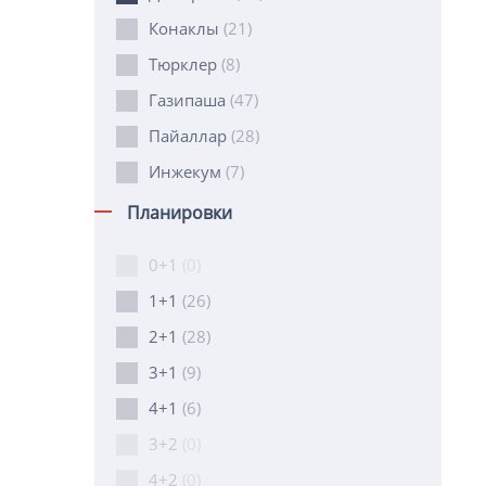
Конаклы
(21)
Тюрклер
(8)
Газипаша
(47)
Пайаллар
(28)
Инжекум
(7)
Планировки
0+1
(0)
1+1
(26)
2+1
(28)
3+1
(9)
4+1
(6)
3+2
(0)
4+2
(0)