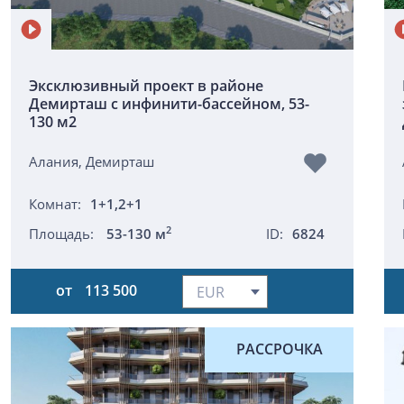
Эксклюзивный проект в районе
Демирташ с инфинити-бассейном, 53-
130 м2
Алания, Демирташ
Комнат:
1+1,2+1
2
Площадь:
53-130 м
ID:
6824
от
113 500
РАССРОЧКА