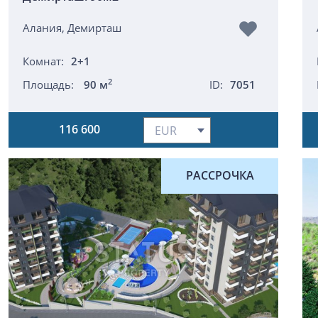
Алания, Демирташ
Комнат:
2+1
2
Площадь:
90 м
ID:
7051
116 600
РАССРОЧКА