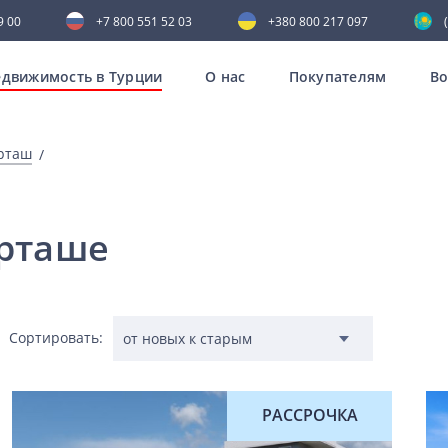
9 00
+7 800 551 52 03
+380 800 217 097
движимость в Турции
О нас
Покупателям
В
рташ
рташе
Сортировать:
РАССРОЧКА