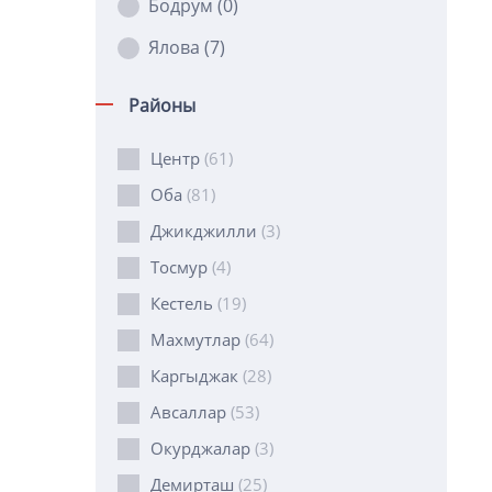
Бодрум
(0)
Ялова
(7)
Районы
Центр
(61)
Оба
(81)
Джикджилли
(3)
Тосмур
(4)
Кестель
(19)
Махмутлар
(64)
Каргыджак
(28)
Авсаллар
(53)
Окурджалар
(3)
Демирташ
(25)