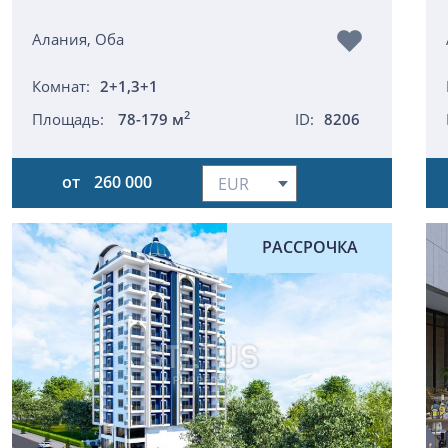
Алания, Оба
Комнат:
2+1,3+1
2
Площадь:
78-179 м
ID:
8206
от
260 000
РАССРОЧКА