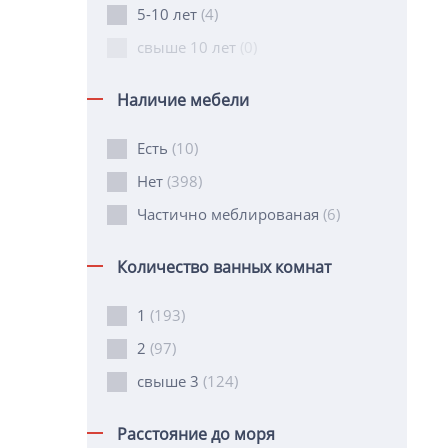
5-10 лет
(4)
свыше 10 лет
(0)
Наличие мебели
Есть
(10)
Нет
(398)
Частично меблированая
(6)
Количество ванных комнат
1
(193)
2
(97)
свыше 3
(124)
Расстояние до моря