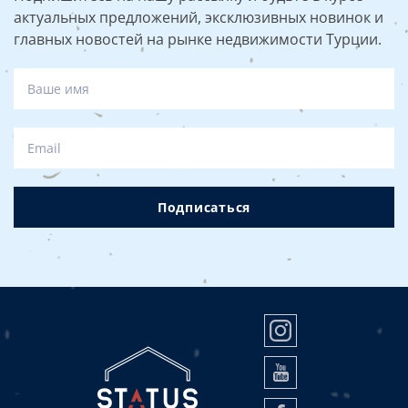
бассейном и потрясающим видом на море могут
актуальных предложений, эксклюзивных новинок и
оцениваться в диапазоне от €500 000 до нескольких
главных новостей на рынке недвижимости Турции.
миллионов евро.
Подписаться