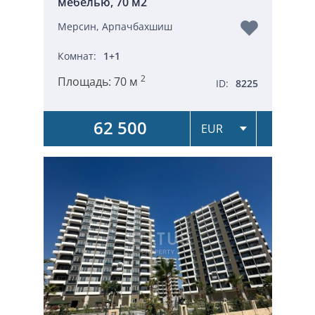
мебелью, 70 м2
Мерсин, Арпачбахшиш
Комнат:
1+1
2
Площадь:
70 м
ID:
8225
62 500