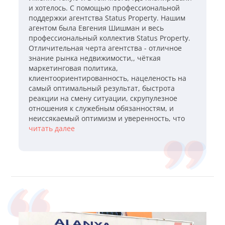
и хотелось. С помощью профессиональной
поддержки агентства Status Property. Нашим
агентом была Евгения Шишман и весь
профессиональный коллектив Status Property.
Отличительная черта агентства - отличное
знание рынка недвижимости,, чёткая
маркетинговая политика,
клиентоориентированность, нацеленость на
самый оптимальный результат, быстрота
реакции на смену ситуации, скрупулезное
отношения к служебным обязанностям, и
неиссякаемый оптимизм и уверенность, что
для каждого клиента подберёт лучший из
читать далее
возможных вариантов на сегодняшний день!
Желаем агентству Status Property успехов и
Процветания, расширения профессионального
горизонта и роста продаж! Пусть каждый год
успешной работы выводит вашу фирму на
более высокий уровень! Мы желаем, чтобы
ответственность, слаженность действия,
энтузиазм, целеустремлённость и высокие
амбиции всегда были вознаграждены