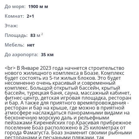
До моря:
1900 м м
Комнат:
2+1
Этаж:
Площадь:
м
2
83
Мебель:
нет
До аэропорта:
35 км
<br> В Январе 2023 года начнется строительство
нового жилищного комплекса в Боазе. Комплекс
будет состоять из 5-ти жилых блоков. Это будет
несомненно очень красивый и современный
комплекс. Больщой открытый бассейн, крытый
бассейн, турецкая баня, сауна, массажный кабинет,
фитнес-центр, детская игровая площадка, ресторан
и бар. А также для приятного времяпровождения -
ресторан и бар на крыше, где можно в приятной
атмосфере наслаждаться панорамными видами на
бесконечную морскую даль и рельефными
пейзажами Киренейских гор.Красивая прибрежное
поселение Боаз расположено в 25 километрах от
города Фамагуста. Боаз знаменит своими рыбными
ресторанами и песчаными пляжами, так