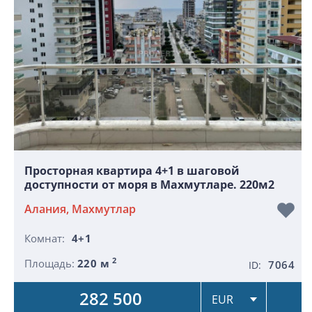
Просторная квартира 4+1 в шаговой
доступности от моря в Махмутларе. 220м2
Алания, Махмутлар
Комнат:
4+1
2
Площадь:
220 м
7064
ID:
282 500